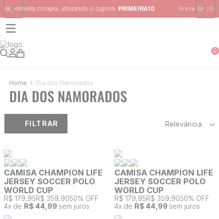
Frete Grátis
para região Sudeste em pedidos acima de R$ 399,00
0
Dia dos Namorados
DIA DOS NAMORADOS
FILTRAR
Relevância
CAMISA CHAMPION LIFE
CAMISA CHAMPION LIFE
JERSEY SOCCER POLO
JERSEY SOCCER POLO
WORLD CUP
WORLD CUP
R$ 179,95
R$ 359,90
50% OFF
R$ 179,95
R$ 359,90
50% OFF
4
x de
R$ 44,99
sem juros
4
x de
R$ 44,99
sem juros