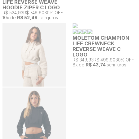
LIFE REVERSE WEAVE
HOODIE ZIPER C LOGO
R$ 524,93
R$ 749,90
30% OFF
10
x de
R$ 52,49
sem juros
MOLETOM CHAMPION
LIFE CREWNECK
REVERSE WEAVE C
LOGO
R$ 349,93
R$ 499,90
30% OFF
8
x de
R$ 43,74
sem juros