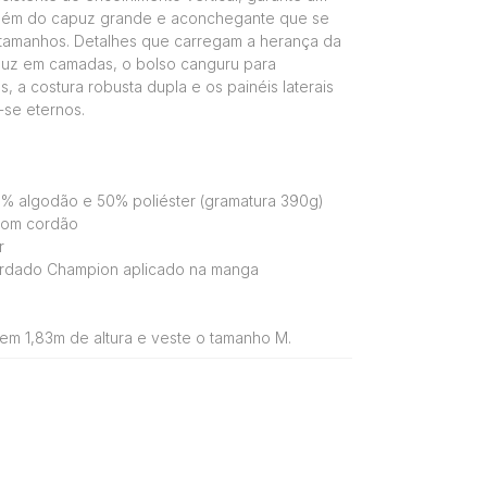
 além do capuz grande e aconchegante que se
 tamanhos. Detalhes que carregam a herança da
uz em camadas, o bolso canguru para
 a costura robusta dupla e os painéis laterais
-se eternos.
% algodão e 50% poliéster (gramatura 390g)
com cordão
r
rdado Champion aplicado na manga
em 1,83m de altura e veste o tamanho M.