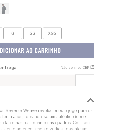
G
GG
XGG
DICIONAR AO CARRINHO
 entrega
Não sei meu CEP
n Reverse Weave revolucionou o jogo para os
 oitenta anos, tornando-se um autêntico ícone
ha tanto nas ruas quanto nas quadras. Com seu
istente ao encolhimento vertical, garante um