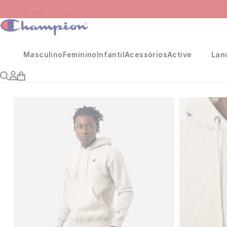
Masculino
Feminino
Infantil
Acessórios
Active
Lan