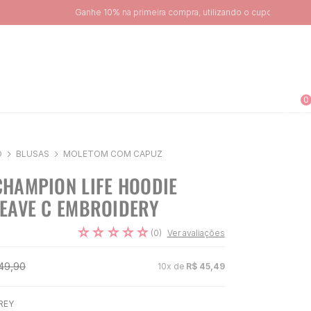
0
O
BLUSAS
MOLETOM COM CAPUZ
HAMPION LIFE HOODIE
EAVE C EMBROIDERY
☆
☆
☆
☆
☆
(
0
)
Ver avaliações
49
,
90
10
x de
R$
45
,
49
REY