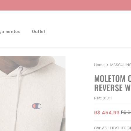
Ganhe 10% na primeira compra, utilizando o cupom:
PRIMEIRA10
çamentos
Outlet
MASCULIN
MOLETOM C
REVERSE W
Ref:
:
31311
R$
454
,
93
R$
6
Cor:
ASH HEATHER G