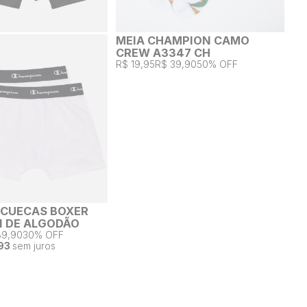
MEIA CHAMPION CAMO
CREW A3347 CH
R$ 19,95
R$ 39,90
50% OFF
2 CUECAS BOXER
 DE ALGODÃO
89,90
30% OFF
93
sem juros