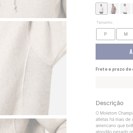
Tamanho
P
M
A
Frete e prazo de
Descrição
O Moletom Champio
atletas há mais de
americano que bril
algodão pesado res