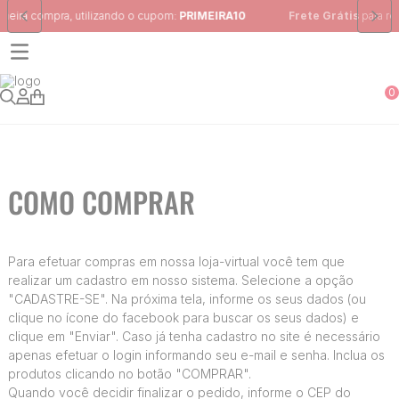
IRA10
Frete Grátis
para região Sudeste em pedidos acima de R$ 3
0
COMO COMPRAR
Para efetuar compras em nossa loja-virtual você tem que
realizar um cadastro em nosso sistema. Selecione a opção
"CADASTRE-SE". Na próxima tela, informe os seus dados (ou
clique no ícone do facebook para buscar os seus dados) e
clique em "Enviar". Caso já tenha cadastro no site é necessário
apenas efetuar o login informando seu e-mail e senha. Inclua os
produtos clicando no botão "COMPRAR".
Quando você decidir finalizar o pedido, informe o CEP do