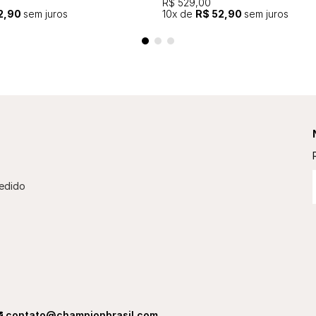
R$ 529,00
2,90
sem juros
10
x de
R$ 52,90
sem juros
edido
contato@championbrasil.com