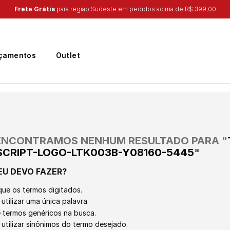
Ganhe 10% na primeira compra, utilizando o cu
çamentos
Outlet
ENCONTRAMOS NENHUM RESULTADO PARA "
-SCRIPT-LOGO-LTK003B-Y08160-5445
"
EU DEVO FAZER?
que os termos digitados.
utilizar uma única palavra.
ze termos genéricos na busca.
 utilizar sinônimos do termo desejado.