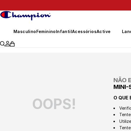
 pedidos acima de R$ 399,00
Masculino
Feminino
Infantil
Acessórios
Active
Lan
NÃO 
MINI
O QUE 
OOPS!
Verifi
Tente 
Utili
Tente