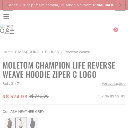
Frete Grátis
para região Sudeste em pedidos acima de R$ 399,00
0
MASCULINO
BLUSAS
Reverse Weave
MOLETOM CHAMPION LIFE REVERSE
WEAVE HOODIE ZIPER C LOGO
Ref:
:
31471
Ver avaliações
R$
524
,
93
R$
749
,
90
10
x de
R$
52
,
49
Cor:
ASH HEATHER GREY