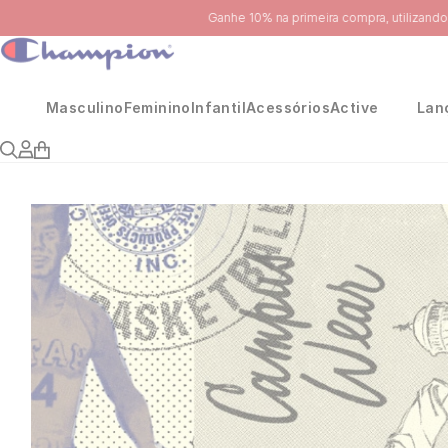
Masculino
Feminino
Infantil
Acessórios
Active
Lan