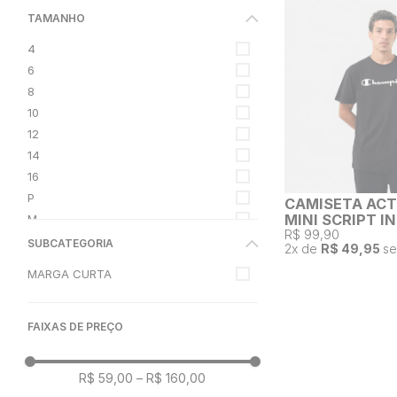
AZUL
TAMANHO
SANDALWOOD RED
4
NAVY
6
COFFEE
8
10
12
14
16
P
CAMISETA ACT
MINI SCRIPT I
M
R$ 99,90
G
SUBCATEGORIA
2
x de
R$ 49,95
se
GG
MARGA CURTA
XGG
FAIXAS DE PREÇO
R$ 59,00
–
R$ 160,00