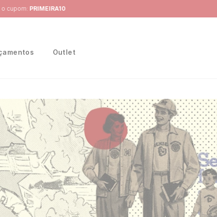
Frete Grátis
para região Sudeste em pedidos acima de R$ 399,00
çamentos
Outlet