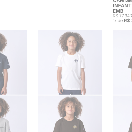
CAMIS
INFANT
EMB
R$ 77,94
R
1
x de
R$ 