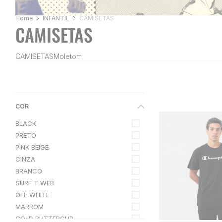
INFANTIL
CAMISETAS
CAMISETAS
CAMISETAS
Moletom
COR
BLACK
PRETO
PINK BEIGE
CINZA
BRANCO
SURF T WEB
OFF WHITE
MARROM
GOLD BUTTERCUP