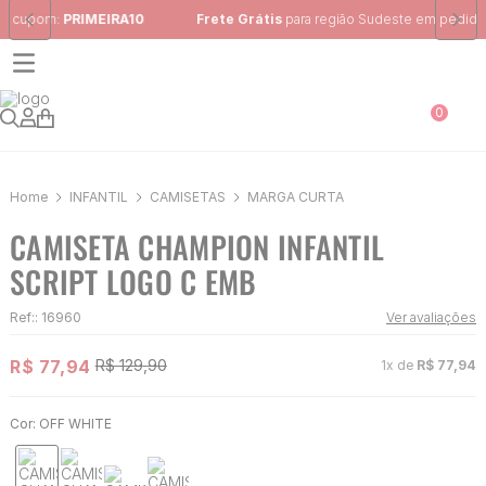
Frete Grátis
para região Sudeste em pedidos acima de R$ 399,00
0
INFANTIL
CAMISETAS
MARGA CURTA
CAMISETA CHAMPION INFANTIL
SCRIPT LOGO C EMB
Ref:
:
16960
Ver avaliações
R$
77
,
94
R$
129
,
90
1
x de
R$
77
,
94
Cor:
OFF WHITE