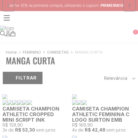
cupom:
PRIMEIRA10
Frete Grátis
para região Sudeste em pedidos ac
0
FEMININO
CAMISETAS
MANGA CURTA
MANGA CURTA
FILTRAR
Relevância
CAMISETA CHAMPION
CAMISETA CHAMPION
ATHLETIC CROPPED
ATHLETIC FEMININA C
MINI SCRIPT INK
LOGO SURTON EMB
R$ 159,90
R$ 169,90
3
x de
R$ 53,30
sem juros
4
x de
R$ 42,48
sem juros