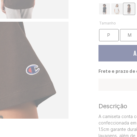
Tamanho
P
M
A
Frete e prazo de
Descrição
A camiseta conta c
confeccionada em 
1.5cm garante dura
lavagens, além de 