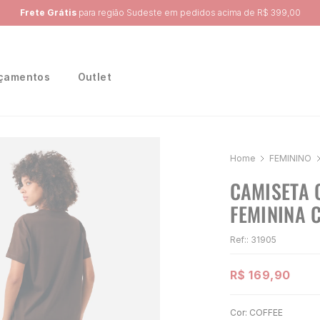
Ganhe 10% na primeira compra, utilizando o cupom:
PRIMEIRA10
çamentos
Outlet
FEMININO
CAMISETA 
FEMININA 
Ref:
:
31905
R$
169
,
90
Cor:
COFFEE