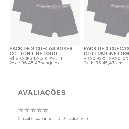
PACK DE 3 CUECAS BOXER
PACK DE 3 CUECA
COTTON LINE LOGO
COTTON LINE LOG
R$ 90,93
R$ 129,90
30% OFF
R$ 90,93
R$ 129,90
30%
2
x de
R$ 45,47
sem juros
2
x de
R$ 45,47
sem ju
AVALIAÇÕES
☆
☆
☆
☆
☆
Classificação média: 0
(0 avaliações)