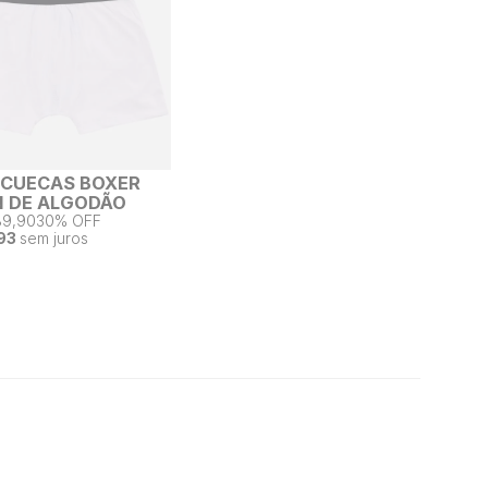
2 CUECAS BOXER
 DE ALGODÃO
89,90
30% OFF
93
sem juros