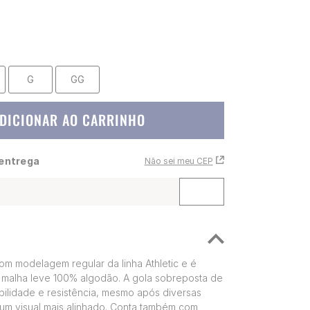
G
GG
DICIONAR AO CARRINHO
 entrega
Não sei meu CEP
om modelagem regular da linha Athletic e é
malha leve 100% algodão. A gola sobreposta de
bilidade e resistência, mesmo após diversas
um visual mais alinhado. Conta também com