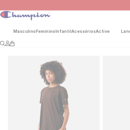
Masculino
Feminino
Infantil
Acessórios
Active
Lan