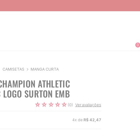
0
CAMISETAS
MANGA CURTA
CHAMPION ATHLETIC
C LOGO SURTON EMB
☆
☆
☆
☆
☆
(
0
)
Ver avaliações
4
x de
R$
42
,
47