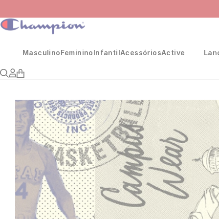
Masculino
Feminino
Infantil
Acessórios
Active
Lan