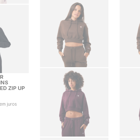
ER
MNS
ED ZIP UP
em juros