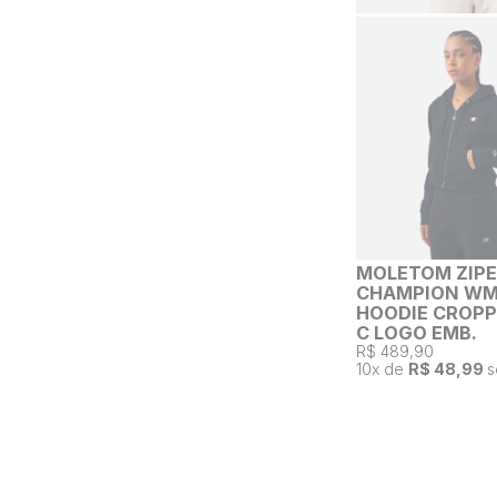
MOLETOM ZIP
CHAMPION W
HOODIE CROPP
C LOGO EMB.
R$ 489,90
10
x de
R$ 48,99
s