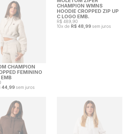
MOLETOM ZIPER
CHAMPION WMNS
HOODIE CROPPED ZIP UP
C LOGO EMB.
R$ 489,90
10
x de
R$ 48,99
sem juros
OM CHAMPION
ROPPED FEMININO
 EMB
0
 44,99
sem juros