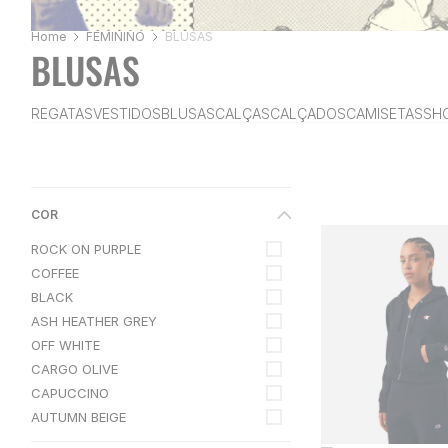
FEMININO
BLUSAS
BLUSAS
REGATAS
VESTIDOS
BLUSAS
CALÇAS
CALÇADOS
CAMISETAS
SH
COR
ROCK ON PURPLE
COFFEE
BLACK
ASH HEATHER GREY
OFF WHITE
CARGO OLIVE
CAPUCCINO
AUTUMN BEIGE