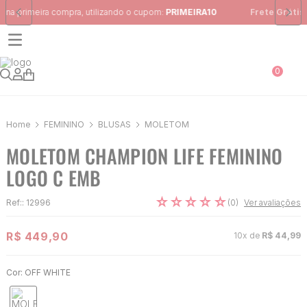
Frete Grátis
para região Sudeste em pedidos acima de R$ 399,00
0
FEMININO
BLUSAS
MOLETOM
MOLETOM CHAMPION LIFE FEMININO
LOGO C EMB
☆
☆
☆
☆
☆
(
0
)
Ref:
:
12996
Ver avaliações
R$
449
,
90
10
x de
R$
44
,
99
Cor:
OFF WHITE