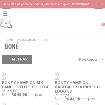
RIMEIRA10
Frete Grátis
para região Sudeste em pedidos acima de
0
ACESSÓRIOS
BONÉ
BONÉ
FILTRAR
Relevância
BONE CHAMPION SIX
BONÉ CHAMPION
PANEL COTELE COLLEGE
BASEBALL SIX PANEL C
R$ 219,90
LOGO 3D
5
x de
R$ 43,98
sem juros
R$ 219,90
5
x de
R$ 43,98
sem juros