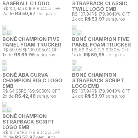
BASEBALL C LOGO
STRAPBACK CLASSIC
R$ 101,94
R$ 169,90
40% OFF
TWILL LOGO EMB
2
x de
R$ 50,97
sem juros
R$ 107,94
R$ 179,90
40% OFF
2
x de
R$ 53,97
sem juros
BONÉ CHAMPION FIVE
BONÉ CHAMPION FIVE
PANEL FOAM TRUCKER
PANEL FOAM TRUCKER
R$ 69,95
R$ 139,90
50% OFF
R$ 69,95
R$ 139,90
50% OFF
1
x de
R$ 69,95
sem juros
1
x de
R$ 69,95
sem juros
BONÉ ABA CURVA
BONÉ CHAMPION
CHAMPION BIG C LOGO
STRAPBACK SCRIPT
EMB
LOGO EMB
R$ 84,95
R$ 169,90
50% OFF
R$ 107,94
R$ 179,90
40% OFF
2
x de
R$ 42,48
sem juros
2
x de
R$ 53,97
sem juros
BONÉ CHAMPION
STRAPBACK SCRIPT
LOGO EMB
R$ 107,94
R$ 179,90
40% OFF
2
x de
R$ 53,97
sem juros