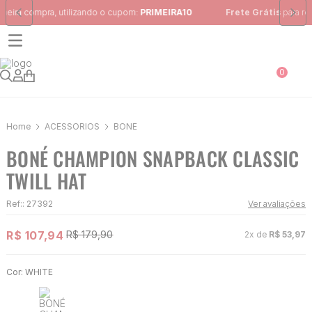
Frete Grátis
para região Sudeste em pedidos acima de R$ 399,00
0
ACESSÓRIOS
BONÉ
BONÉ CHAMPION SNAPBACK CLASSIC
TWILL HAT
Ref:
:
27392
Ver avaliações
R$
107
,
94
R$
179
,
90
2
x de
R$
53
,
97
Cor:
WHITE