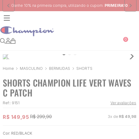
Frete Grátis
para região Sudeste em pedidos acima de R$ 399,00
0
MASCULINO
BERMUDAS
SHORTS
SHORTS CHAMPION LIFE VERT WAVES
C PATCH
Ref:
:
9151
Ver avaliações
R$
149
,
95
R$
299
,
90
3
x de
R$
49
,
98
Cor:
RED/BLACK