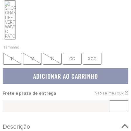
Tamanho
P
M
G
GG
XGG
ADICIONAR AO CARRINHO
Frete e prazo de entrega
Não sei meu CEP
Descrição