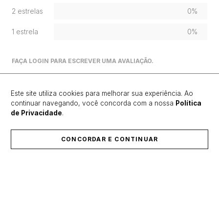
2 estrelas
0%
1 estrela
0%
FAÇA LOGIN PARA ESCREVER UMA AVALIAÇÃO.
Mais recentes
Todos
Este site utiliza cookies para melhorar sua experiência. Ao
continuar navegando, você concorda com a nossa
Política
de Privacidade
.
Carregando avaliações…
CONCORDAR E CONTINUAR
ÚLTIMOS LANÇAMENTOS