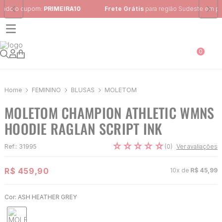
Frete Grátis
para região Sudeste em pedidos acima de R$ 399,00
0
FEMININO
BLUSAS
MOLETOM
MOLETOM CHAMPION ATHLETIC WMNS
HOODIE RAGLAN SCRIPT INK
☆
☆
☆
☆
☆
(
0
)
Ref:
:
31995
Ver avaliações
R$
459
,
90
10
x de
R$
45
,
99
Cor:
ASH HEATHER GREY