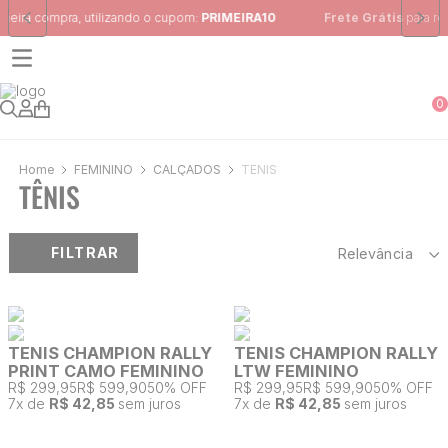
m:
PRIMEIRA10
Frete Grátis
para região Sudeste em pedidos acima
0
FEMININO
CALÇADOS
TÊNIS
TÊNIS
FILTRAR
Relevância
TENIS CHAMPION RALLY
TENIS CHAMPION RALLY
PRINT CAMO FEMININO
LTW FEMININO
R$ 299,95
R$ 599,90
50% OFF
R$ 299,95
R$ 599,90
50% OFF
7
x de
R$ 42,85
sem juros
7
x de
R$ 42,85
sem juros