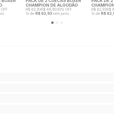
S BOXER
PACK DE 2 CUECAS BOXER
PACK DE 
O
CHAMPION DE ALGODÃO
CHAMPION
 OFF
R$ 62,93
R$ 89,90
30% OFF
R$ 62,93
R$ 
ros
1
x de
R$ 62,93
sem juros
1
x de
R$ 62,