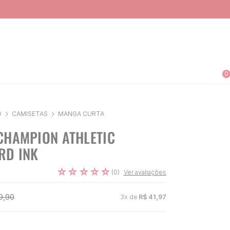
0
O
CAMISETAS
MANGA CURTA
CHAMPION ATHLETIC
RD INK
☆
☆
☆
☆
☆
(
0
)
Ver avaliações
9
,
90
3
x de
R$
41
,
97