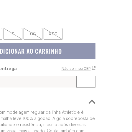
G
GG
XGG
DICIONAR AO CARRINHO
 entrega
Não sei meu CEP
om modelagem regular da linha Athletic e é
malha leve 100% algodão. A gola sobreposta de
bilidade e resistência, mesmo após diversas
um visual mais alinhado. Conta também com