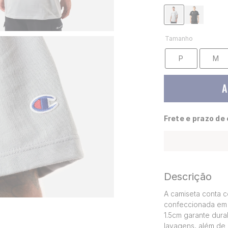
Tamanho
P
M
A
Frete e prazo de
Descrição
A camiseta conta c
confeccionada em 
1.5cm garante dura
lavagens, além de 