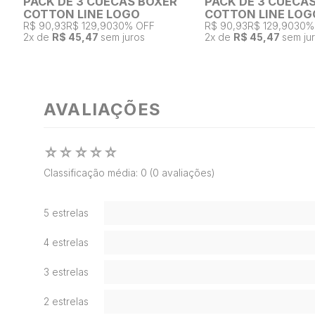
PACK DE 3 CUECAS BOXER
PACK DE 3 CUECA
COTTON LINE LOGO
COTTON LINE LOG
R$ 90,93
R$ 129,90
30% OFF
R$ 90,93
R$ 129,90
30%
2
x de
R$ 45,47
sem juros
2
x de
R$ 45,47
sem ju
AVALIAÇÕES
☆
☆
☆
☆
☆
Classificação média: 0
(0 avaliações)
5 estrelas
4 estrelas
3 estrelas
2 estrelas