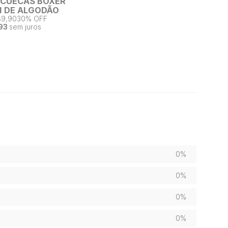
2 CUECAS BOXER
 DE ALGODÃO
89,90
30% OFF
93
sem juros
0%
0%
0%
0%