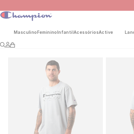
Masculino
Feminino
Infantil
Acessórios
Active
Lan