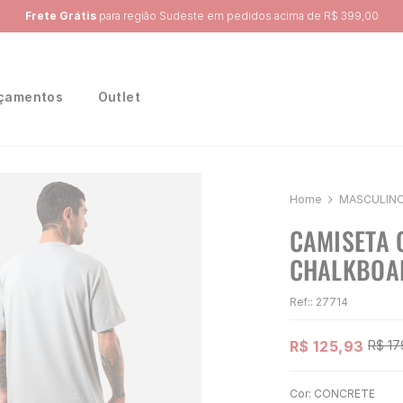
Ganhe 10% na primeira compra, utilizando o cupom:
PRIMEIRA10
çamentos
Outlet
MASCULIN
CAMISETA 
CHALKBOA
Ref:
:
27714
R$
125
,
93
R$
17
Cor:
CONCRETE