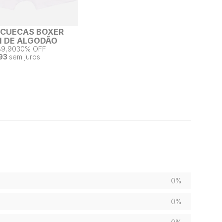
2 CUECAS BOXER
 DE ALGODÃO
89,90
30% OFF
93
sem juros
0%
0%