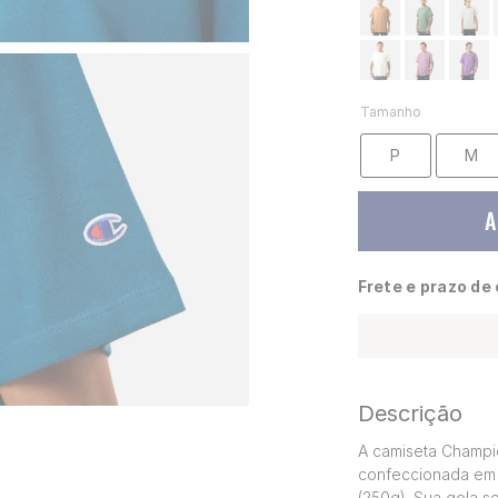
Tamanho
P
M
A
Frete e prazo de
Descrição
A camiseta Champio
confeccionada em 
(250g). Sua gola s