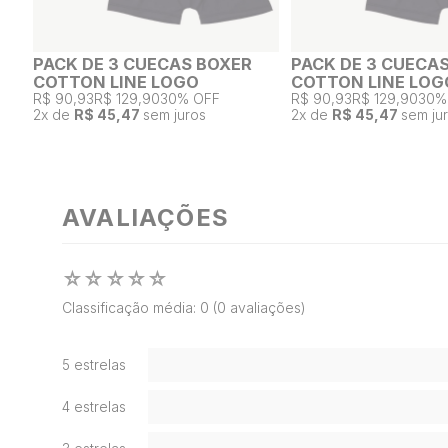
PACK DE 3 CUECAS BOXER
PACK DE 3 CUECA
COTTON LINE LOGO
COTTON LINE LOG
R$ 90,93
R$ 129,90
30% OFF
R$ 90,93
R$ 129,90
30%
2
x de
R$ 45,47
sem juros
2
x de
R$ 45,47
sem ju
AVALIAÇÕES
☆
☆
☆
☆
☆
Classificação média: 0
(0 avaliações)
5 estrelas
4 estrelas