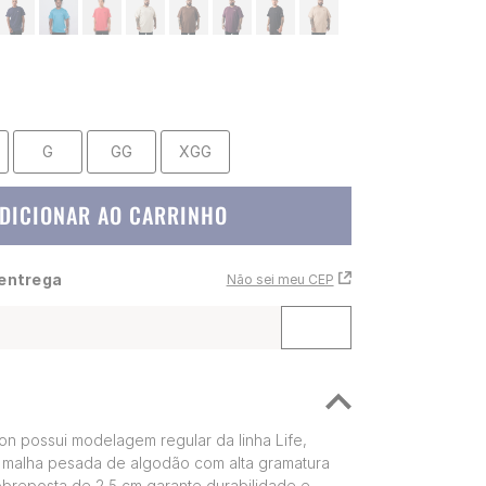
G
GG
XGG
DICIONAR AO CARRINHO
 entrega
Não sei meu CEP
n possui modelagem regular da linha Life,
malha pesada de algodão com alta gramatura
obreposta de 2,5 cm garante durabilidade e