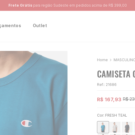
Ganhe 10% na primeira compra, utilizando o cupom:
PRIMEIRA10
çamentos
Outlet
MASCULIN
CAMISETA 
Ref:
:
21686
R$
167
,
93
R$
23
Cor:
FRESH TEAL