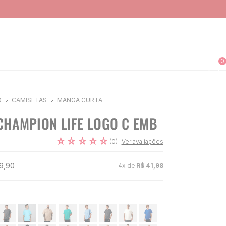
0
O
CAMISETAS
MANGA CURTA
CHAMPION LIFE LOGO C EMB
☆
☆
☆
☆
☆
(
0
)
Ver avaliações
9
,
90
4
x de
R$
41
,
98