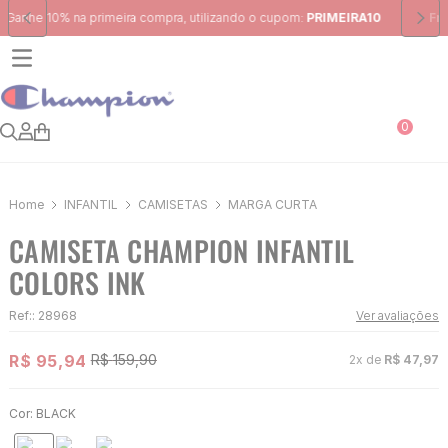
Frete Grátis
para região Sudeste em pedidos acima de R$ 399,00
0
INFANTIL
CAMISETAS
MARGA CURTA
CAMISETA CHAMPION INFANTIL
COLORS INK
Ref:
:
28968
Ver avaliações
R$
95
,
94
R$
159
,
90
2
x de
R$
47
,
97
Cor:
BLACK