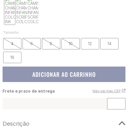
Tamanho
4
6
8
10
12
14
16
ADICIONAR AO CARRINHO
Frete e prazo de entrega
Não sei meu CEP
Descrição