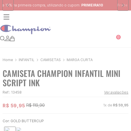
Frete Grátis
para região Sudeste em pedidos acima de R$ 399,00
0
INFANTIL
CAMISETAS
MARGA CURTA
CAMISETA CHAMPION INFANTIL MINI
SCRIPT INK
Ref:
:
13458
Ver avaliações
R$
59
,
95
R$
119
,
90
1
x de
R$
59
,
95
Cor:
GOLD BUTTERCUP