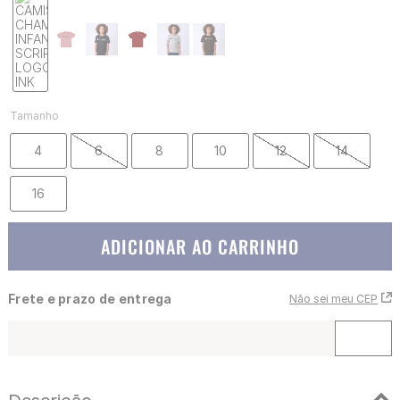
Tamanho
4
6
8
10
12
14
16
ADICIONAR AO CARRINHO
Frete e prazo de entrega
Não sei meu CEP