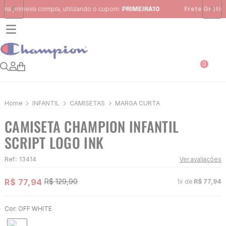
Frete Grátis
para região Sudeste em pedidos acima de R$ 399,00
0
INFANTIL
CAMISETAS
MARGA CURTA
CAMISETA CHAMPION INFANTIL
SCRIPT LOGO INK
Ref:
:
13414
Ver avaliações
R$
77
,
94
R$
129
,
90
1
x de
R$
77
,
94
Cor:
OFF WHITE