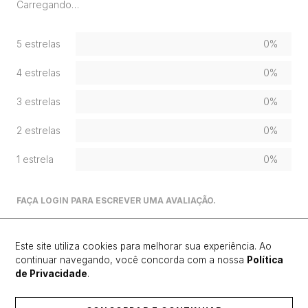
Carregando…
5 estrelas
0%
4 estrelas
0%
3 estrelas
0%
2 estrelas
0%
1 estrela
0%
FAÇA LOGIN PARA ESCREVER UMA AVALIAÇÃO.
Mais recentes
Todos
Este site utiliza cookies para melhorar sua experiência. Ao
continuar navegando, você concorda com a nossa
Política
de Privacidade
.
Carregando avaliações…