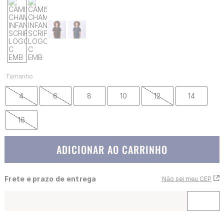
Tamanho
4
6
8
10
12
14
16
ADICIONAR AO CARRINHO
Frete e prazo de entrega
Não sei meu CEP