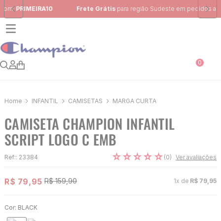
Frete Grátis
para região Sudeste em pedidos acima de R$ 399,00
0
INFANTIL
CAMISETAS
MARGA CURTA
CAMISETA CHAMPION INFANTIL
SCRIPT LOGO C EMB
☆
☆
☆
☆
☆
(
0
)
Ref:
:
23384
Ver avaliações
R$
79
,
95
R$
159
,
90
1
x de
R$
79
,
95
Cor:
BLACK