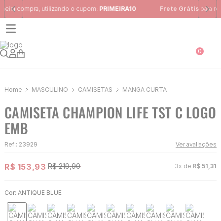
Frete Grátis
para região Sudeste em pedidos acima de R$ 399,00
0
MASCULINO
CAMISETAS
MANGA CURTA
CAMISETA CHAMPION LIFE TST C LOGO
EMB
Ref:
:
23929
Ver avaliações
R$
153
,
93
R$
219
,
90
3
x de
R$
51
,
31
Cor:
ANTIQUE BLUE