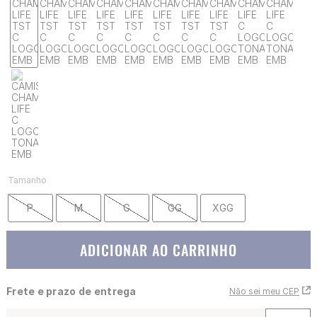
Tamanho
P
M
G
GG
XGG
ADICIONAR AO CARRINHO
Frete e prazo de entrega
Não sei meu CEP