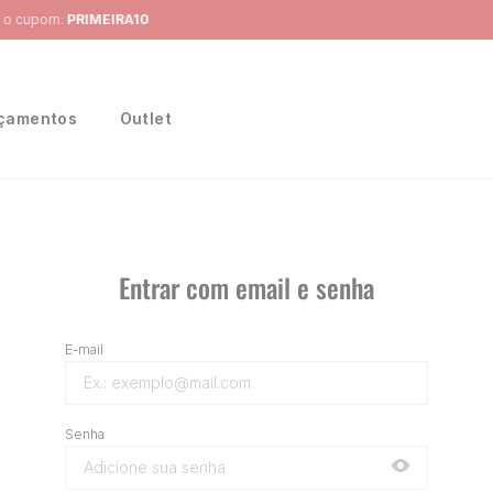
Frete Grátis
para região Sudeste em pedidos acima de R$ 399,00
çamentos
Outlet
Entrar com email e senha