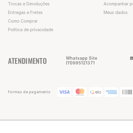
Trocas e Devoluções
Acompanhar p
Entregas e Fretes
Meus dados
Como Comprar
Política de privacidade
ATENDIMENTO
Whatsapp Site
(11)995121371
Formas de pagamento
© 2025 Champion Brasil | CNPJ: 02.047.418/0001-80 | Alameda Nothm