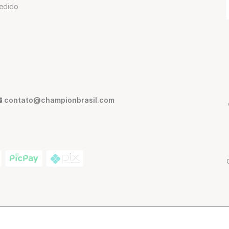
edido
contato@championbrasil.com
ann, 380 - São Paulo - SP, Brasil | CEP: 01216-012