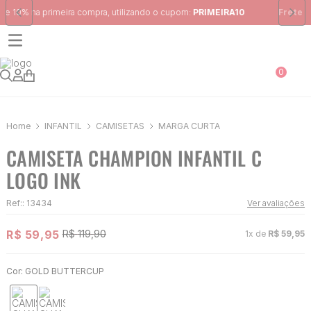
Frete Grátis
para região Sudeste em pedidos acima de R$ 399,00
0
INFANTIL
CAMISETAS
MARGA CURTA
CAMISETA CHAMPION INFANTIL C
LOGO INK
Ref:
:
13434
Ver avaliações
R$
59
,
95
R$
119
,
90
1
x de
R$
59
,
95
Cor:
GOLD BUTTERCUP