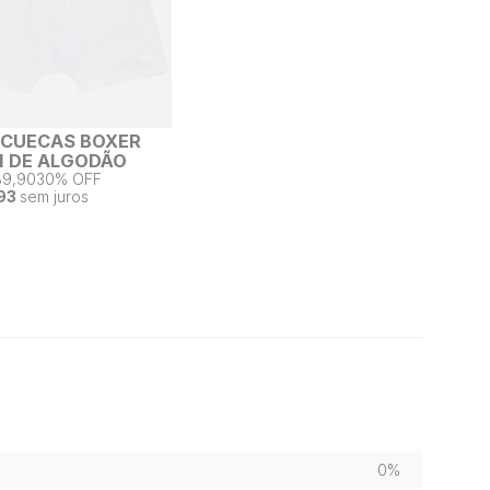
2 CUECAS BOXER
 DE ALGODÃO
89,90
30% OFF
93
sem juros
0%