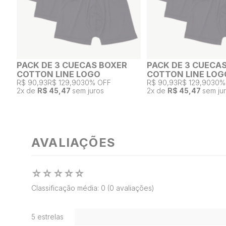
PACK DE 3 CUECAS BOXER
PACK DE 3 CUECA
COTTON LINE LOGO
COTTON LINE LOG
R$ 90,93
R$ 129,90
30% OFF
R$ 90,93
R$ 129,90
30%
2
x de
R$ 45,47
sem juros
2
x de
R$ 45,47
sem ju
AVALIAÇÕES
☆
☆
☆
☆
☆
Classificação média: 0
(0 avaliações)
5 estrelas