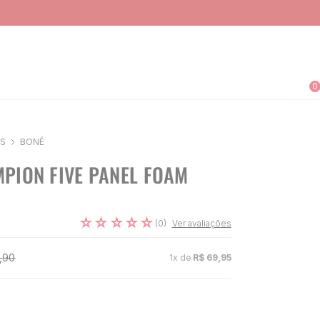
0
S
BONÉ
PION FIVE PANEL FOAM
☆
☆
☆
☆
☆
(
0
)
Ver avaliações
,
90
1
x de
R$
69
,
95