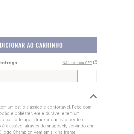
DICIONAR AO CARRINHO
 entrega
Não sei meu CEP
m um estilo clássico e confortável. Feito com
odão e poliéster, ele é durável e tem um
ado na modelagem trucker que não perde o
 é ajustável através do snapback, servindo em
 logo Champion vem em silk na frente