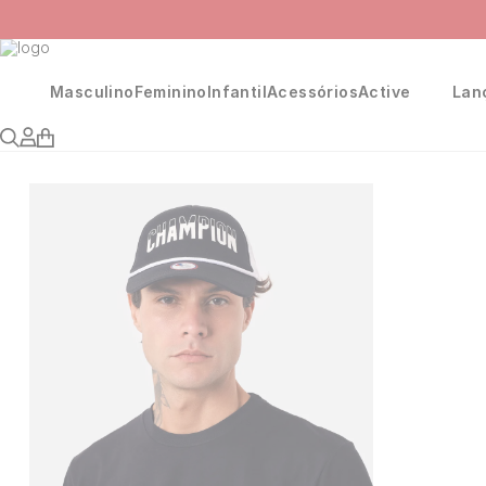
Masculino
Feminino
Infantil
Acessórios
Active
Lan