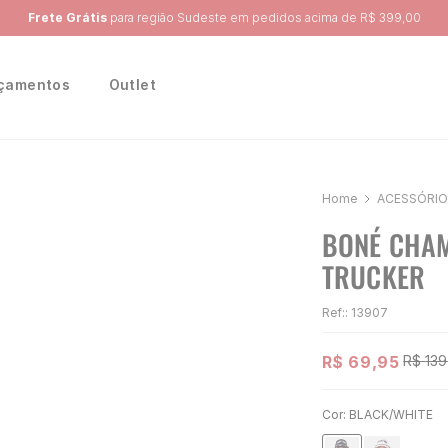
Ganhe 10% na primeira compra, utilizando o cupom:
PRIMEIRA10
çamentos
Outlet
ACESSÓRIO
BONÉ CHAM
TRUCKER
Ref:
:
13907
R$
69
,
95
R$
139
Cor:
BLACK/WHITE