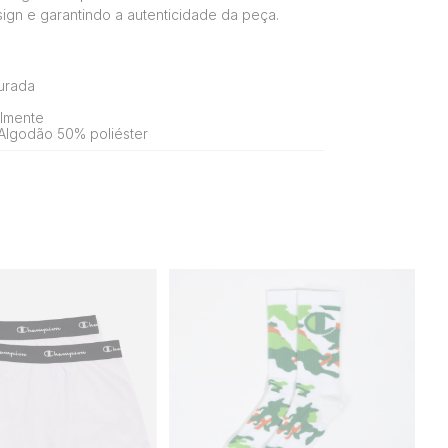
gn e garantindo a autenticidade da peça.
turada
almente
lgodão 50% poliéster