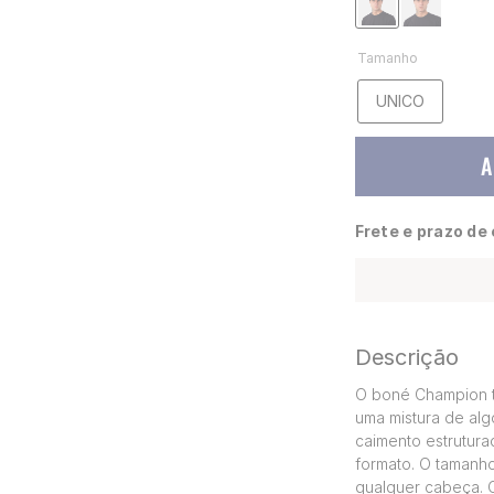
Tamanho
UNICO
A
Frete e prazo de
Descrição
O boné Champion te
uma mistura de alg
caimento estrutur
formato. O tamanho
qualquer cabeça. O