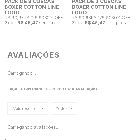
PACK DE 3 CUECAS
PACK DE 3 CUECAS
BOXER COTTON LINE
BOXER COTTON LINE
LOGO
LOGO
R$ 90,93
R$ 129,90
30% OFF
R$ 90,93
R$ 129,90
30% OFF
2
x de
R$ 45,47
sem juros
2
x de
R$ 45,47
sem juros
AVALIAÇÕES
Carregando…
FAÇA LOGIN PARA ESCREVER UMA AVALIAÇÃO.
Mais recentes
Todos
Carregando avaliações…