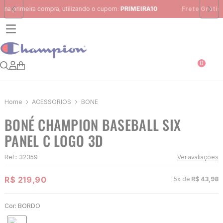
Frete Grátis
para região Sudeste em pedidos acima de R$ 399,00
0
ACESSÓRIOS
BONÉ
BONÉ CHAMPION BASEBALL SIX
PANEL C LOGO 3D
Ref:
:
32359
Ver avaliações
R$
219
,
90
5
x de
R$
43
,
98
Cor:
BORDO