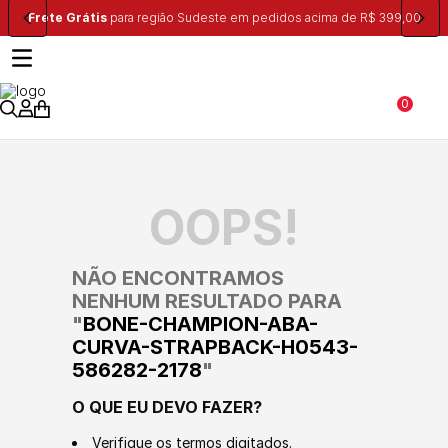
Frete Grátis
para região Sudeste em pedidos acima de R$ 399,00
0
OOPS!
NÃO ENCONTRAMOS
NENHUM RESULTADO PARA
"
BONE-CHAMPION-ABA-
CURVA-STRAPBACK-H0543-
586282-2178
"
O QUE EU DEVO FAZER?
Verifique os termos digitados.