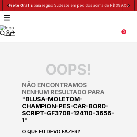
e Grátis
para região Sudeste em pedidos acima de R$ 399,00
Ganhe 
0
OOPS!
NÃO ENCONTRAMOS
NENHUM RESULTADO PARA
"
BLUSA-MOLETOM-
CHAMPION-PES-CAR-BORD-
SCRIPT-GF370B-124110-3656-
1
"
O QUE EU DEVO FAZER?