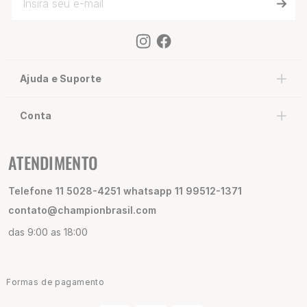
Ajuda e Suporte
Conta
ATENDIMENTO
Telefone 11 5028-4251 whatsapp 11 99512-1371
contato@championbrasil.com
das 9:00 as 18:00
Formas de pagamento