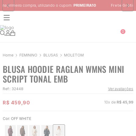
Frete Grátis
para região Sudeste em pedidos acima de R$ 399,00
0
FEMININO
BLUSAS
MOLETOM
BLUSA HOODIE RAGLAN WMNS MINI
SCRIPT TONAL EMB
Ref:
:
32448
Ver avaliações
R$
459
,
90
10
x de
R$
45
,
99
Cor:
OFF WHITE