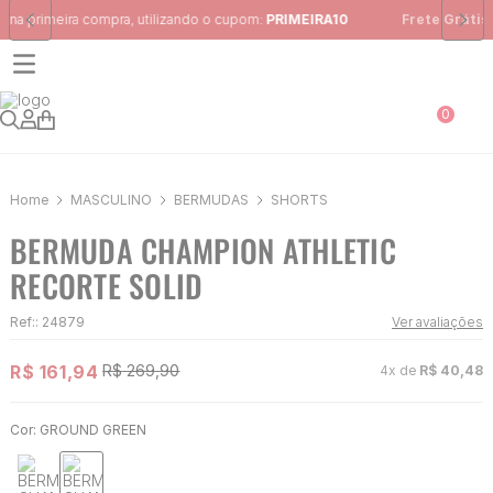
Frete Grátis
para região Sudeste em pedidos acima de R$ 399,00
0
MASCULINO
BERMUDAS
SHORTS
BERMUDA CHAMPION ATHLETIC
RECORTE SOLID
Ref:
:
24879
Ver avaliações
R$
161
,
94
R$
269
,
90
4
x de
R$
40
,
48
Cor:
GROUND GREEN