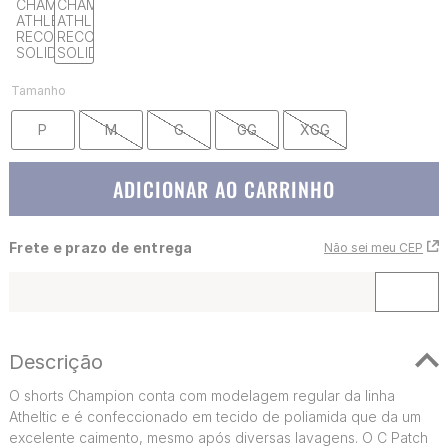
Tamanho
P
M
G
GG
XGG
ADICIONAR AO CARRINHO
Frete e prazo de entrega
Não sei meu CEP
Descrição
O shorts Champion conta com modelagem regular da linha
Atheltic e é confeccionado em tecido de poliamida que da um
excelente caimento, mesmo após diversas lavagens. O C Patch