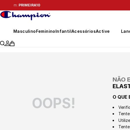
Masculino
Feminino
Infantil
Acessórios
Active
Lan
NÃO 
ELAS
O QUE 
OOPS!
Verifi
Tente 
Utili
Tente