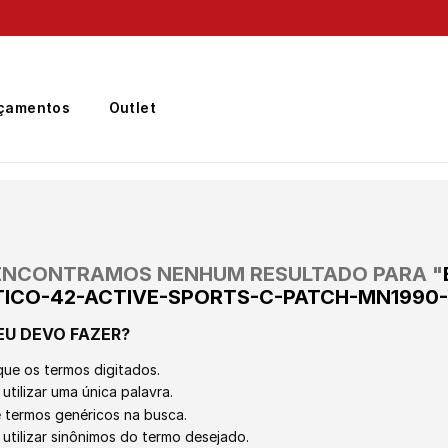
Frete Grátis
para região Sudeste em pedidos acima de R$ 399,00
çamentos
Outlet
ENCONTRAMOS NENHUM RESULTADO PARA "
TICO-42-ACTIVE-SPORTS-C-PATCH-MN1990-
EU DEVO FAZER?
que os termos digitados.
utilizar uma única palavra.
ze termos genéricos na busca.
 utilizar sinônimos do termo desejado.