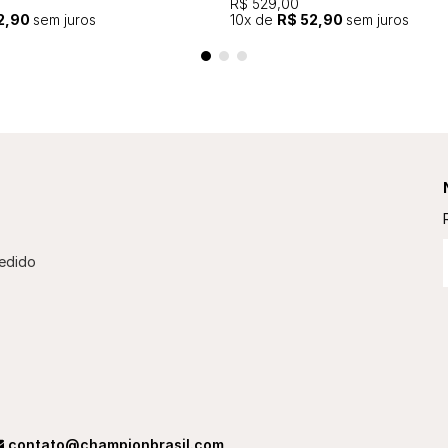
R$ 529,00
2,90
sem juros
10
x de
R$ 52,90
sem juros
edido
contato@championbrasil.com