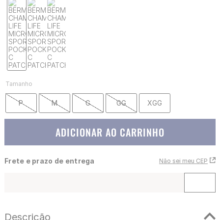
Tamanho
P
M
G
GG
XGG
ADICIONAR AO CARRINHO
Frete e prazo de entrega
Não sei meu CEP
Descrição