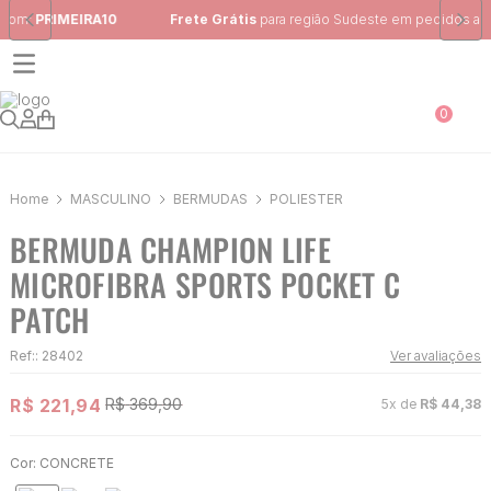
Frete Grátis
para região Sudeste em pedidos acima de R$ 399,00
0
MASCULINO
BERMUDAS
POLIÈSTER
BERMUDA CHAMPION LIFE
MICROFIBRA SPORTS POCKET C
PATCH
Ref:
:
28402
Ver avaliações
R$
221
,
94
R$
369
,
90
5
x de
R$
44
,
38
Cor:
CONCRETE