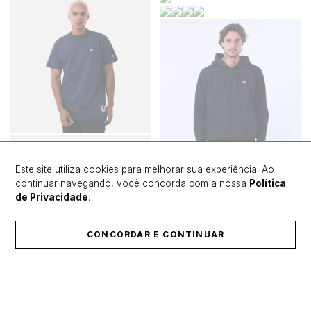
MOLETOM CANGURU
Este site utiliza cookies para melhorar sua experiência. Ao
CHAMPION LIFE
continuar navegando, você concorda com a nossa
Política
SUPERFLEECE LOGO C
de Privacidade
.
EMB
R$ 384,93
R$ 549,90
30% OFF
9
x de
R$ 42,77
sem juros
CONCORDAR E CONTINUAR