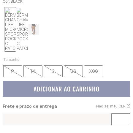
Cor:
BLACK
Tamanho
P
M
G
GG
XGG
ADICIONAR AO CARRINHO
Frete e prazo de entrega
Não sei meu CEP