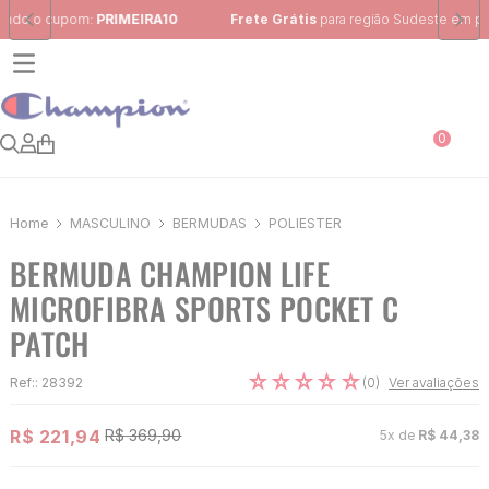
Frete Grátis
para região Sudeste em pedidos acima de R$ 399,00
0
MASCULINO
BERMUDAS
POLIÈSTER
BERMUDA CHAMPION LIFE
MICROFIBRA SPORTS POCKET C
PATCH
☆
☆
☆
☆
☆
(
0
)
Ref:
:
28392
Ver avaliações
R$
221
,
94
R$
369
,
90
5
x de
R$
44
,
38