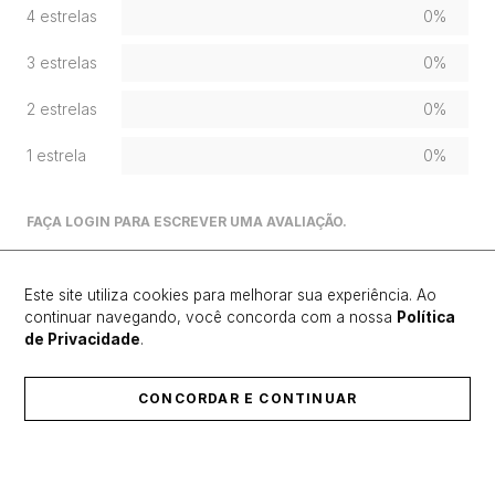
4 estrelas
0%
3 estrelas
0%
2 estrelas
0%
1 estrela
0%
FAÇA LOGIN PARA ESCREVER UMA AVALIAÇÃO.
Mais recentes
Todos
Este site utiliza cookies para melhorar sua experiência. Ao
continuar navegando, você concorda com a nossa
Política
de Privacidade
.
Carregando avaliações…
CONCORDAR E CONTINUAR
ÚLTIMOS LANÇAMENTOS