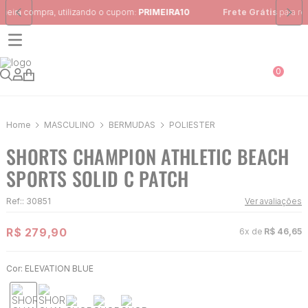
Frete Grátis
para região Sudeste em pedidos acima de R$ 399,00
0
MASCULINO
BERMUDAS
POLIÈSTER
SHORTS CHAMPION ATHLETIC BEACH
SPORTS SOLID C PATCH
Ref:
:
30851
Ver avaliações
R$
279
,
90
6
x de
R$
46
,
65
Cor:
ELEVATION BLUE