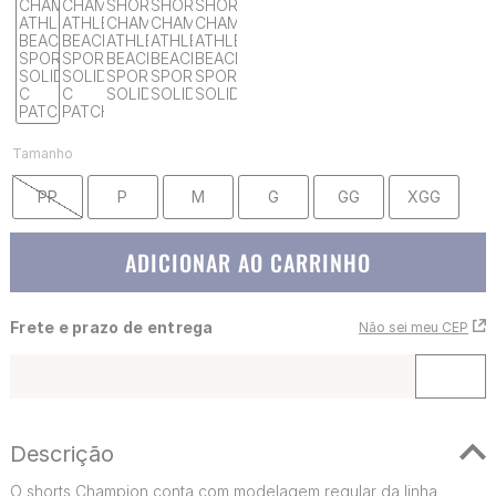
Tamanho
PP
P
M
G
GG
XGG
ADICIONAR AO CARRINHO
Frete e prazo de entrega
Não sei meu CEP
Descrição
O shorts Champion conta com modelagem regular da linha