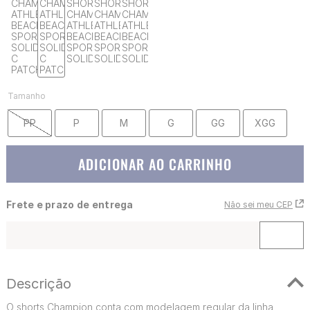
Tamanho
PP
P
M
G
GG
XGG
ADICIONAR AO CARRINHO
Frete e prazo de entrega
Não sei meu CEP
Descrição
O shorts Champion conta com modelagem regular da linha