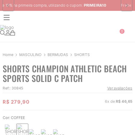
Frete Grátis
para região Sudeste em pedidos acima de R$ 399,00
0
MASCULINO
BERMUDAS
SHORTS
SHORTS CHAMPION ATHLETIC BEACH
SPORTS SOLID C PATCH
Ref:
:
30845
Ver avaliações
R$
279
,
90
6
x de
R$
46
,
65
Cor:
COFFEE