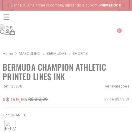
Frete Grátis
para região Sudeste em pedidos acima de R$ 399,00
0
MASCULINO
BERMUDAS
SHORTS
BERMUDA CHAMPION ATHLETIC
PRINTED LINES INK
Ref:
:
23278
Ver avaliações
R$
159
,
95
R$
319
,
90
3
x de
R$
53
,
31
Cor:
GRANITE