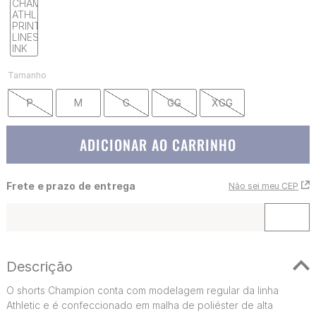
Tamanho
P
M
G
GG
XGG
ADICIONAR AO CARRINHO
Frete e prazo de entrega
Não sei meu CEP
Descrição
O shorts Champion conta com modelagem regular da linha
Athletic e é confeccionado em malha de poliéster de alta