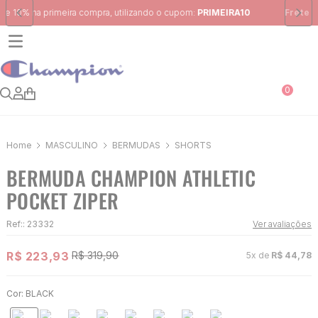
Frete Grátis
para região Sudeste em pedidos acima de R$ 399,00
0
MASCULINO
BERMUDAS
SHORTS
BERMUDA CHAMPION ATHLETIC
POCKET ZIPER
Ref:
:
23332
Ver avaliações
R$
223
,
93
R$
319
,
90
5
x de
R$
44
,
78
Cor:
BLACK