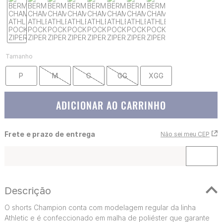
Tamanho
P
M
G
GG
XGG
ADICIONAR AO CARRINHO
Frete e prazo de entrega
Não sei meu CEP
Descrição
O shorts Champion conta com modelagem regular da linha
Athletic e é confeccionado em malha de poliéster que garante