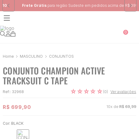
Frete Grátis
para região Sudeste em pedidos acima de R$ 399,00
0
MASCULINO
CONJUNTOS
CONJUNTO CHAMPION ACTIVE
TRACKSUIT C TAPE
☆
☆
☆
☆
☆
(
0
)
Ref:
:
32968
Ver avaliações
R$
699
,
90
10
x de
R$
69
,
99
Cor:
BLACK