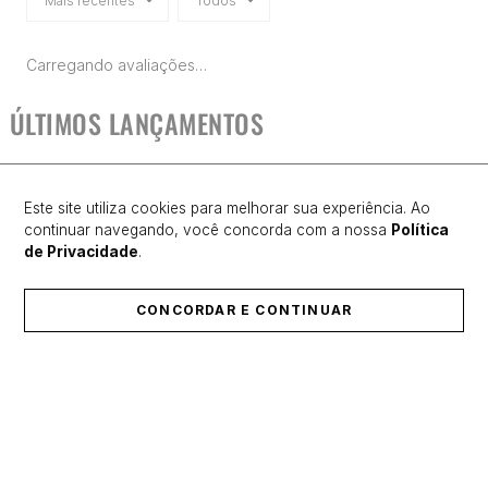
Mais recentes
Todos
Carregando avaliações…
ÚLTIMOS LANÇAMENTOS
Este site utiliza cookies para melhorar sua experiência. Ao
continuar navegando, você concorda com a nossa
Política
MOLETOM CANGURU
de Privacidade
.
CHAMPION LIFE
SUPERFLEECE LOGO C
EMB
CONCORDAR E CONTINUAR
R$ 384,93
R$ 549,90
30% OFF
9
x de
R$ 42,77
sem juros