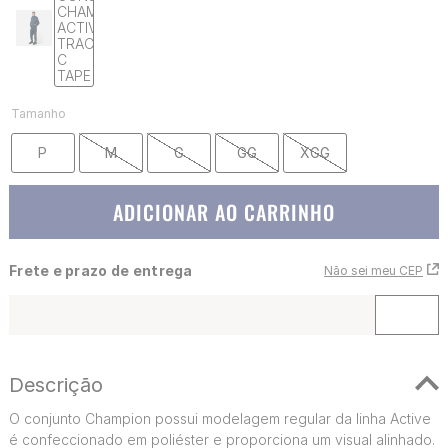
Tamanho
P
M
G
GG
XGG
ADICIONAR AO CARRINHO
Frete e prazo de entrega
Não sei meu CEP
Descrição
O conjunto Champion possui modelagem regular da linha Active
é confeccionado em poliéster e proporciona um visual alinhado.