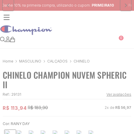
Frete Grátis
para região Sudeste em pedidos acima de R$ 399,00
0
MASCULINO
CALÇADOS
CHINELO
CHINELO CHAMPION NUVEM SPHERIC
II
Ref:
:
29131
Ver avaliações
R$
113
,
94
R$
189
,
90
2
x de
R$
56
,
97
Cor:
RAINY DAY