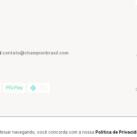
contato@championbrasil.com
ann, 380 - São Paulo - SP, Brasil | CEP: 01216-012
 continuar navegando, você concorda com a nossa
Política de Privaci