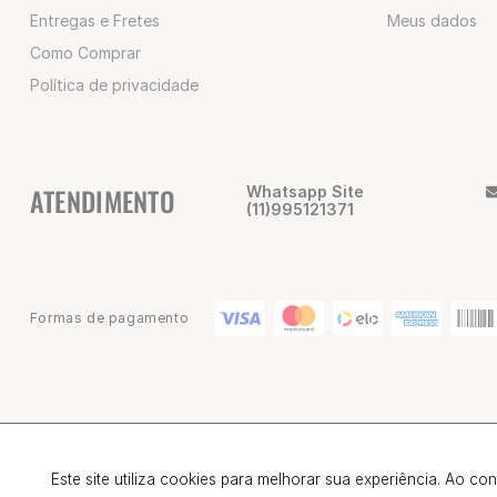
Entregas e Fretes
Meus dados
Como Comprar
Política de privacidade
ATENDIMENTO
Whatsapp Site
(11)995121371
Formas de pagamento
© 2025 Champion Brasil | CNPJ: 02.047.418/0001-80 | Alameda Nothm
Este site utiliza cookies para melhorar sua experiência. Ao