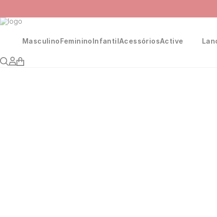
e 10% na primeira compra, utilizando o cupom:
PRIMEIRA10
Masculino
Feminino
Infantil
Acessórios
Active
Lan