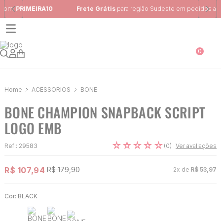
Frete Grátis
para região Sudeste em pedidos acima de R$ 399,00
0
ACESSÓRIOS
BONÉ
BONE CHAMPION SNAPBACK SCRIPT
LOGO EMB
☆
☆
☆
☆
☆
(
0
)
Ref:
:
29583
Ver avaliações
R$
107
,
94
R$
179
,
90
2
x de
R$
53
,
97
Cor:
BLACK