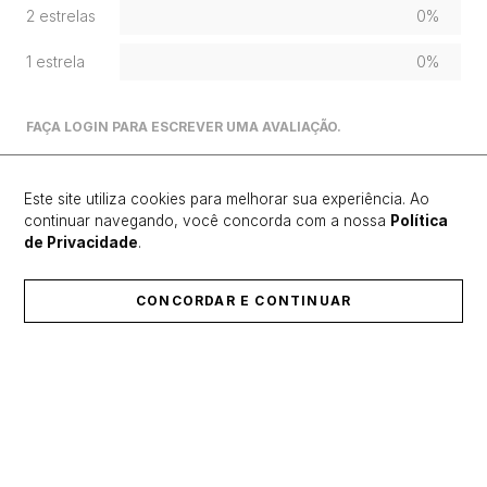
2 estrelas
0%
1 estrela
0%
FAÇA LOGIN PARA ESCREVER UMA AVALIAÇÃO.
Mais recentes
Todos
Este site utiliza cookies para melhorar sua experiência. Ao
continuar navegando, você concorda com a nossa
Política
de Privacidade
.
Carregando avaliações…
CONCORDAR E CONTINUAR
ÚLTIMOS LANÇAMENTOS