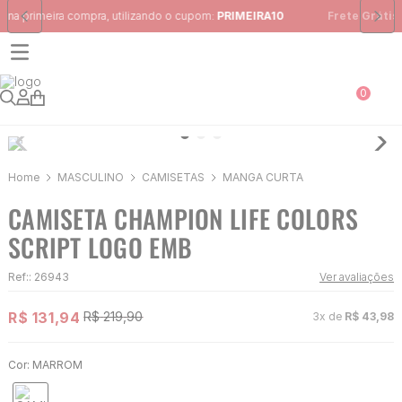
Frete Grátis
para região Sudeste em pedidos acima de R$ 399,00
0
MASCULINO
CAMISETAS
MANGA CURTA
CAMISETA CHAMPION LIFE COLORS
SCRIPT LOGO EMB
Ref:
:
26943
Ver avaliações
R$
131
,
94
R$
219
,
90
3
x de
R$
43
,
98
Cor:
MARROM