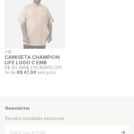
+
19
CAMISETA CHAMPION
LIFE LOGO C EMB
R$ 143,94
R$ 239,90
40% OFF
3
x de
R$ 47,98
sem juros
Newsletter
Receba novidades exclusivas