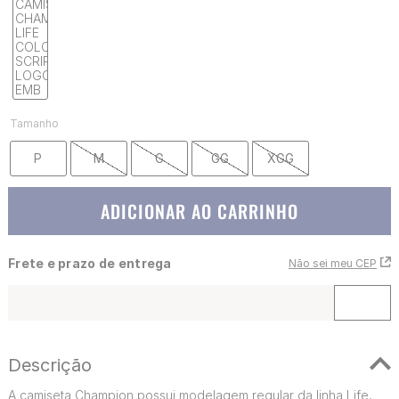
Tamanho
P
M
G
GG
XGG
ADICIONAR AO CARRINHO
Frete e prazo de entrega
Não sei meu CEP
Descrição
A camiseta Champion possui modelagem regular da linha Life,