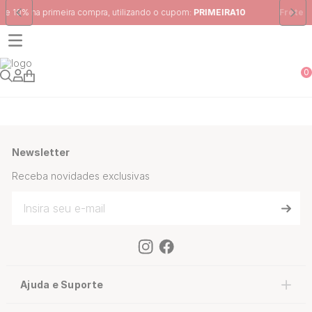
 utilizando o cupom:
PRIMEIRA10
Frete Grátis
para região Sudeste
0
Newsletter
Receba novidades exclusivas
Ajuda e Suporte