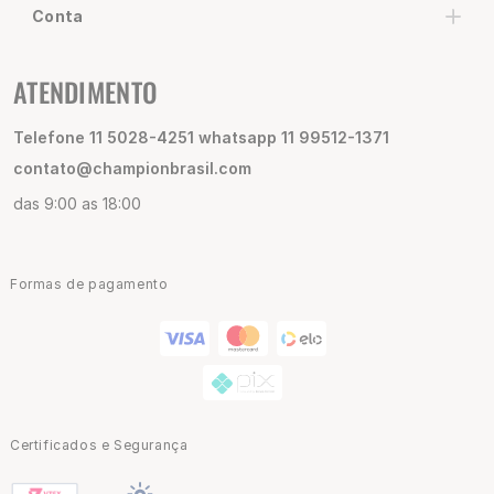
Conta
ATENDIMENTO
Telefone 11 5028-4251 whatsapp 11 99512-1371
contato@championbrasil.com
das 9:00 as 18:00
Formas de pagamento
Certificados e Segurança