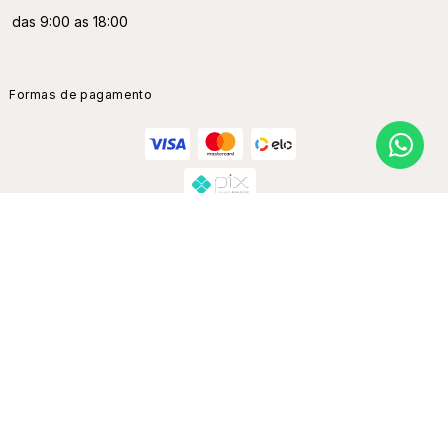
das 9:00 as 18:00
Formas de pagamento
Certificados e Segurança
Champion Brasil | CNPJ: 02.047.418/0001-80 |Alameda Barão de
Piracicaba 601 - São Paulo - SP, Brasil | CEP: 01125-001