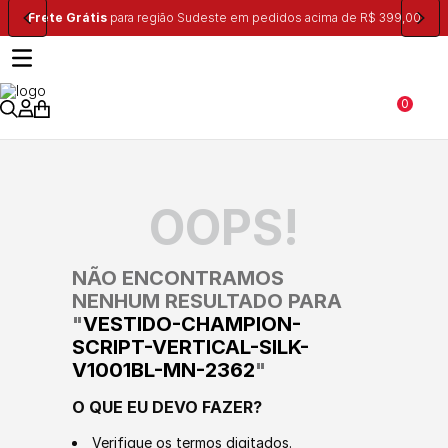
Frete Grátis
para região Sudeste em pedidos acima de R$ 399,00
0
OOPS!
NÃO ENCONTRAMOS
NENHUM RESULTADO PARA
"
VESTIDO-CHAMPION-
SCRIPT-VERTICAL-SILK-
V1001BL-MN-2362
"
O QUE EU DEVO FAZER?
Verifique os termos digitados.