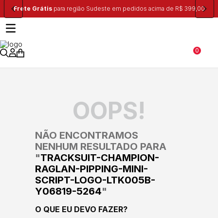
ste em pedidos acima de R$ 399,00
Ganhe 10% na primeira compra, u
0
OOPS!
NÃO ENCONTRAMOS
NENHUM RESULTADO PARA
"
TRACKSUIT-CHAMPION-
RAGLAN-PIPPING-MINI-
SCRIPT-LOGO-LTK005B-
Y06819-5264
"
O QUE EU DEVO FAZER?