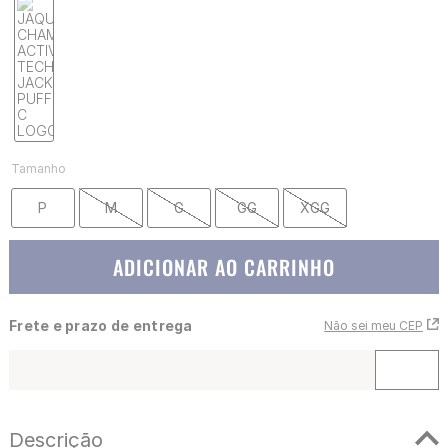
Tamanho
P
M
G
GG
XGG
ADICIONAR AO CARRINHO
Frete e prazo de entrega
Não sei meu CEP
Descrição