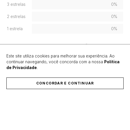
3 estrelas
0%
2 estrelas
0%
1 estrela
0%
FAÇA LOGIN PARA ESCREVER UMA AVALIAÇÃO.
Este site utiliza cookies para melhorar sua experiência. Ao
continuar navegando, você concorda com a nossa
Política
Mais recentes
Todos
de Privacidade
.
Nenhuma avaliação
CONCORDAR E CONTINUAR
ÚLTIMOS LANÇAMENTOS