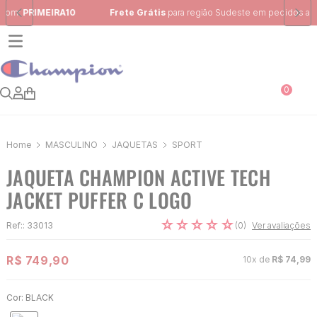
Frete Grátis
para região Sudeste em pedidos acima de R$ 399,00
0
MASCULINO
JAQUETAS
SPORT
JAQUETA CHAMPION ACTIVE TECH
JACKET PUFFER C LOGO
☆
☆
☆
☆
☆
(
0
)
Ref:
:
33013
Ver avaliações
R$
749
,
90
10
x de
R$
74
,
99
Cor:
BLACK