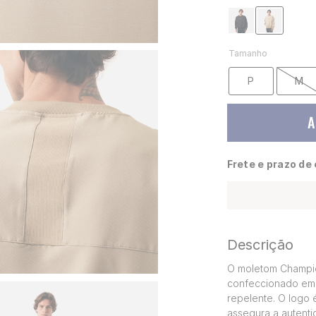
Tamanho
P
M
A
Frete e prazo de
Descrição
O moletom Champio
confeccionado em m
repelente. O logo 
assegura a autent