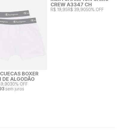
CREW A3347 CH
R$ 19,95
R$ 39,90
50% OFF
2 CUECAS BOXER
 DE ALGODÃO
89,90
30% OFF
93
sem juros