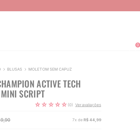
0
O
BLUSAS
MOLETOM SEM CAPUZ
HAMPION ACTIVE TECH
MINI SCRIPT
☆
☆
☆
☆
☆
(
0
)
Ver avaliações
49
,
90
7
x de
R$
44
,
99