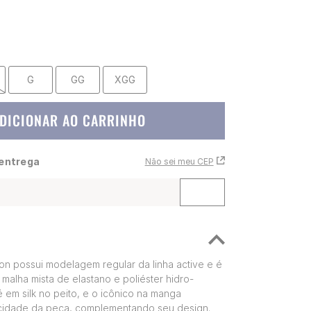
G
GG
XGG
DICIONAR AO CARRINHO
 entrega
Não sei meu CEP
n possui modelagem regular da linha active e é
alha mista de elastano e poliéster hidro-
é em silk no peito, e o icônico na manga
icidade da peça, complementando seu design.