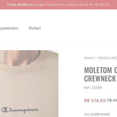
Ganhe 10% na primeira compra, utilizando o cupom:
PRIMEIRA10
çamentos
Outlet
MASCULIN
MOLETOM C
CREWNECK 
Ref:
:
32998
R$
314
,
93
R$
4
Cor:
DARK KHAKI