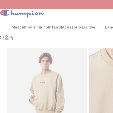
Masculino
Feminino
Infantil
Acessórios
Active
Lan