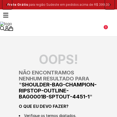
R$ 399,00
Ganhe 10% na primeira compra, utilizando o cupom:
PRIME
0
OOPS!
NÃO ENCONTRAMOS
NENHUM RESULTADO PARA
"
SHOULDER-BAG-CHAMPION-
RIPSTOP-OUTLINE-
BAG0001B-SPTOUT-4451-1
"
O QUE EU DEVO FAZER?
Verifique os termos digitados.